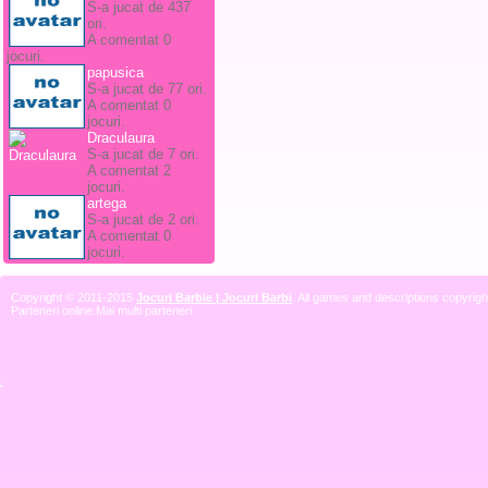
S-a jucat de 437
ori.
A comentat 0
jocuri.
papusica
S-a jucat de 77 ori.
A comentat 0
jocuri.
Draculaura
S-a jucat de 7 ori.
A comentat 2
jocuri.
artega
S-a jucat de 2 ori.
A comentat 0
jocuri.
Copyright © 2011-2015
Jocuri Barbie | Jocuri Barbi
. All games and descriptions copyright
Parteneri online:
Mai multi parteneri