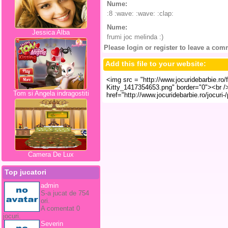
Nume:
Draculaura
:8 :wave: :wave: :clap:
Nume:
Draculaura
Jessica Alba
frumi joc melinda :)
Please login or register to leave a com
Add this file to your website:
Tom si Angela indragostiti
Camera De Lux
Top jucatori
admin
S-a jucat de 754
ori.
A comentat 0
jocuri.
Severin