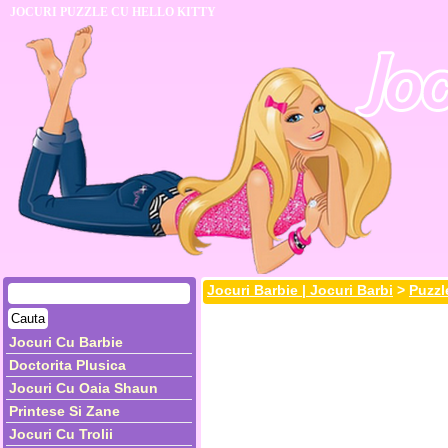
JOCURI PUZZLE CU HELLO KITTY
Jocuri Barbie | Jocuri Barbi
>
Puzzl
Jocuri Cu Barbie
Doctorita Plusica
Jocuri Cu Oaia Shaun
Printese Si Zane
Jocuri Cu Trolii