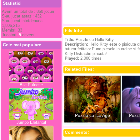
Statistici
Avem un total de : 850 jocuri
S-au jucat astazi: 432
S-au jucat intotdeauna:
1,806,215
Membri: 33
File Info
Jucatori:
5
drivers
Title:
Puzzle cu Hello Kitty
Description:
Hello Kitty este o pisicuta d
Cele mai populare
tuturor fetitelor.Pune piesele in ordine si
Kitty.Distractie placuta!
Played:
2,000 times
Related Files:
Bile Pufoase
Puzzle cu Ice Age
Puzzl
Jumpo Elefantul
Comments: