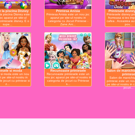
e la piscina Disney
Printesa Anisia
Printesele disney
la piscina Disney este
Printesa Anisia este un nou joc
Printesele disney pro
oc aparut pe site-ul
aparut pe site-ul nostru in
frumoasa si ies imp
printesele disney. E o
categoria cu Jocuri Printese -
cafea . Aceastea au 
supe...
Zane.Ani...
pov...
tesele si moda
Recunoaste printesele
Salon de manichi
e si moda este un nou
Recunoaste printesele este un
printese
t pe site-ul nostru in
nou joc aparut pe site-ul nostru in
Salon de manichiu
e jocuri cu printese si
categoria de jocuri cu Printese
printese este un nou
z...
s...
pe site-ul nostru in 
jocuri...