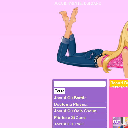
JOCURI PRINTESE SI ZANE
Jocuri Ba
Printese-s
Jocuri Cu Barbie
Doctorita Plusica
Jocuri Cu Oaia Shaun
Printese Si Zane
Jocuri Cu Trolii