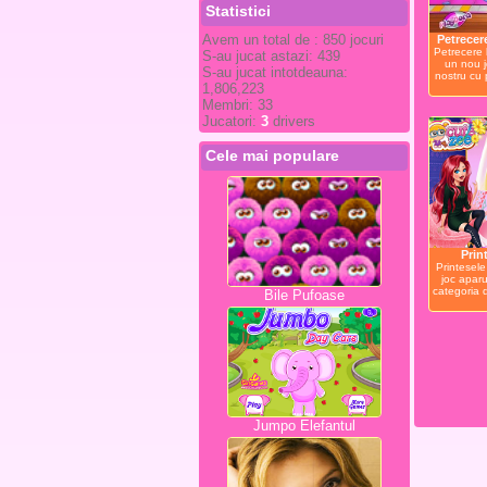
Statistici
Avem un total de : 850 jocuri
Petrecer
Petrecere 
S-au jucat astazi: 439
un nou j
S-au jucat intotdeauna:
nostru cu 
1,806,223
Membri: 33
Jucatori:
3
drivers
Cele mai populare
Prin
Printesel
joc aparu
categoria d
Bile Pufoase
Jumpo Elefantul