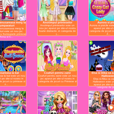
enusareasa merg la
Anotimpul printeselor
Aurora si pis
umparaturi
Anotimpul printeselor este un
Aurora si pisicile es
nou joc aparut pe site-ul nostru
aparut pe site-ul 
Cenusareasa merg la
foarte distractiv ,in categoria de
categoria de jocuri c
uri este un nou joc
j...
Z...
cu frumoasele printese
Anna si C...
sareasa la bal
Coafuri pentru zane
Elsa si Alba ca 
a la bal este un nou
Coafuri pentru zane este un nou
Hallowee
t pe site-ul nostru in
joc aparut pe site-ul nostru in
Elsa si Alba ca 
e jocuri cu printese si
categoria de jocuri cu Printese si
Halloween este u
z...
...
aparut pe site-ul 
categoria de joc