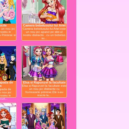
icile
Camera bebelusului lui Ariel
te un nou joc
Camera bebelusului lui Ariel este
nostru in
un nou joc aparut pe site-ul
u Printese si
nostru distractiv , cu un bebelus
su...
zapada de
Elsa si Rapunzel la facultate
n
Elsa si Rapunzel la facultate este
un nou joc distractiv cu
zapada de
frumoasele printese.Ele s-au
n nou joc
inscris la...
nostru in
uri...