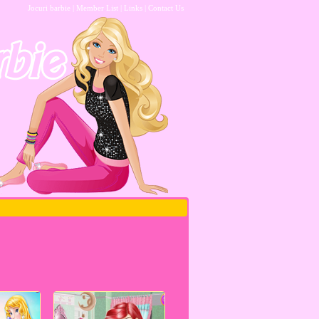
Jocuri barbie
|
Member List
|
Links
|
Contact Us