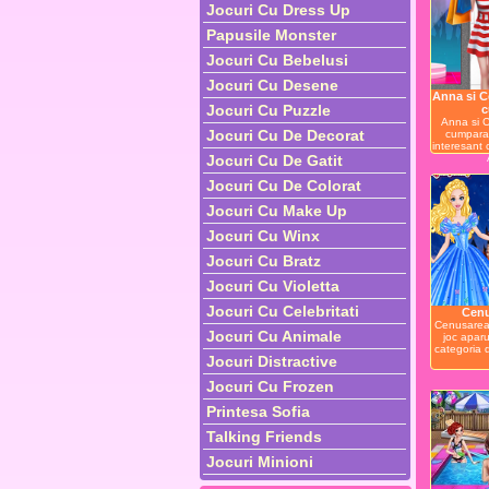
Jocuri Cu Dress Up
Papusile Monster
Jocuri Cu Bebelusi
Jocuri Cu Desene
Anna si C
Jocuri Cu Puzzle
c
Anna si 
Jocuri Cu De Decorat
cumparat
interesant 
Jocuri Cu De Gatit
Jocuri Cu De Colorat
Jocuri Cu Make Up
Jocuri Cu Winx
Jocuri Cu Bratz
Jocuri Cu Violetta
Jocuri Cu Celebritati
Cenu
Cenusareas
Jocuri Cu Animale
joc aparu
categoria d
Jocuri Distractive
Jocuri Cu Frozen
Printesa Sofia
Talking Friends
Jocuri Minioni