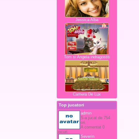
Jessica Alba
Tom si Angela indragostiti
Camera De Lux
Top jucatori
admin
S-a jucat de 754
ori.
A comentat 0
jocuri.
Severin