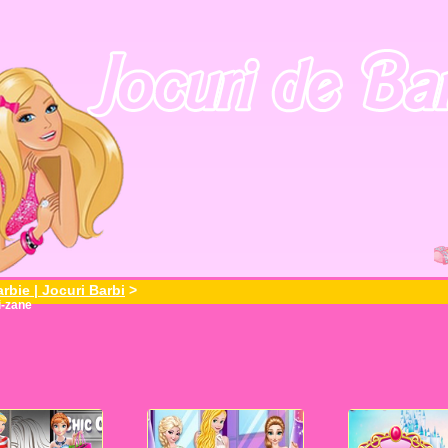
rbie | Jocuri Barbi
>
i-zane