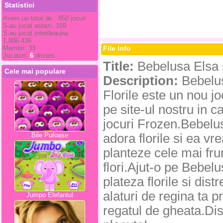
Statistici
Avem un total de : 850 jocuri
S-au jucat astazi: 169
S-au jucat intotdeauna:
1,806,436
Membri: 33
File Info
Jucatori:
6
drivers
Title:
Bebelusa Elsa s
Cele mai populare
Description:
Bebelus
Florile este un nou jo
pe site-ul nostru in c
jocuri Frozen.Bebelu
Bile Pufoase
adora florile si ea vr
planteze cele mai fr
flori.Ajut-o pe Bebel
plateza florile si dist
alaturi de regina ta p
Jumpo Elefantul
regatul de gheata.Dis