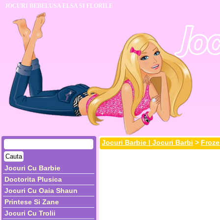
JOCURI BEBELUSA ELSA SI FLORILE
Jocuri Barbie | Jocuri Barbi
>
Froz
Jocuri Cu Barbie
Doctorita Plusica
Jocuri Cu Oaia Shaun
Printese Si Zane
Jocuri Cu Trolii