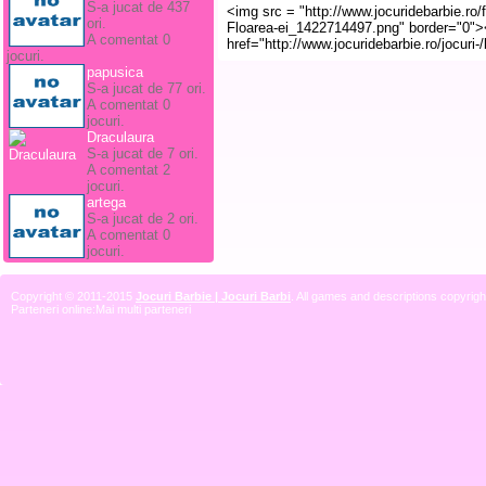
S-a jucat de 437
ori.
A comentat 0
jocuri.
papusica
S-a jucat de 77 ori.
A comentat 0
jocuri.
Draculaura
S-a jucat de 7 ori.
A comentat 2
jocuri.
artega
S-a jucat de 2 ori.
A comentat 0
jocuri.
Copyright © 2011-2015
Jocuri Barbie | Jocuri Barbi
. All games and descriptions copyright
Parteneri online:
Mai multi parteneri