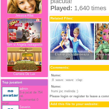
placuta!
Played:
1,640 times
Jessica Alba
Related Files:
Tom si Angela indragostiti
Elsa si Jack danseaza
Anna tra
Comments:
Camera De Lux
Nume:
Draculaura
:8 :wave: :wave: :clap:
Top jucatori
Nume:
Draculaura
admin
frumi joc melinda :)
S-a jucat de 754
ori.
Please login or register to leave a com
A comentat 0
jocuri.
Add this file to your website:
Severin