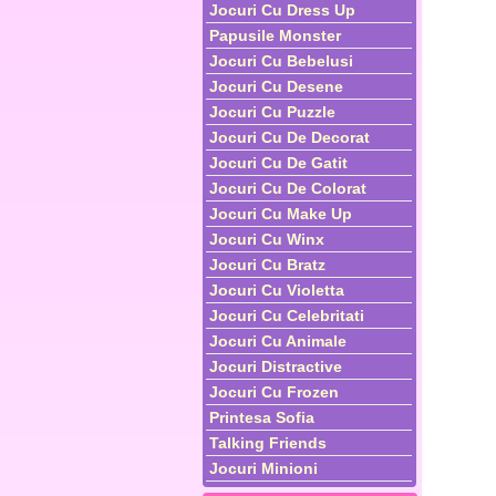
Jocuri Cu Dress Up
Papusile Monster
Jocuri Cu Bebelusi
Jocuri Cu Desene
Jocuri Cu Puzzle
Jocuri Cu De Decorat
Jocuri Cu De Gatit
Jocuri Cu De Colorat
Jocuri Cu Make Up
Jocuri Cu Winx
Jocuri Cu Bratz
Jocuri Cu Violetta
Jocuri Cu Celebritati
Jocuri Cu Animale
Jocuri Distractive
Jocuri Cu Frozen
Printesa Sofia
Talking Friends
Jocuri Minioni