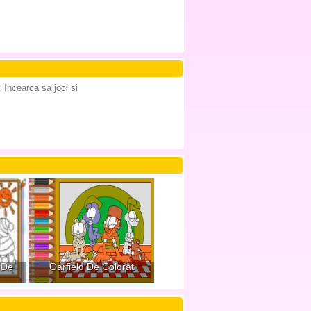
: Incearca sa joci si
 De
Garfield De Colorat