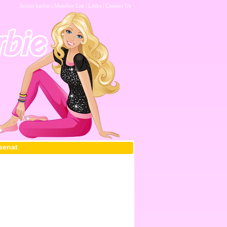
Jocuri barbie
|
Member List
|
Links
|
Contact Us
senat