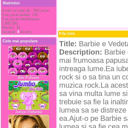
Statistici
Avem un total de : 850 jocuri
S-au jucat astazi: 135
S-au jucat intotdeauna:
1,805,591
Membri: 33
Jucatori:
4
drivers
File Info
Cele mai populare
Title:
Barbie e Vedet
Description:
Barbie 
mai frumoasa papusa
intreaga lume.Ea iub
rock si o sa tina un c
Bile Pufoase
muzica rock.La acest
sa vina multa lume si
trebuie sa fie la inal
lumea sa se distreze 
Jumpo Elefantul
ea.Ajut-o pe Barbie s
lumea si sa fie cea m