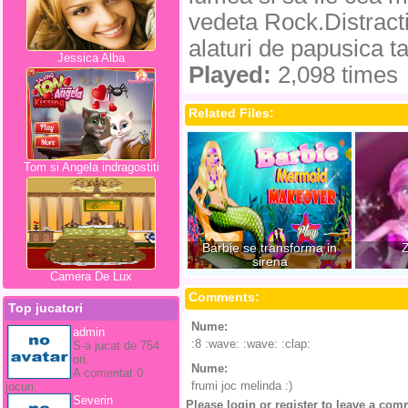
vedeta Rock.Distract
alaturi de papusica ta
Jessica Alba
Played:
2,098 times
Related Files:
Tom si Angela indragostiti
Barbie se transforma in
sirena
Camera De Lux
Comments:
Top jucatori
Nume:
Draculaura
admin
:8 :wave: :wave: :clap:
S-a jucat de 754
ori.
Nume:
Draculaura
A comentat 0
frumi joc melinda :)
jocuri.
Severin
Please login or register to leave a com