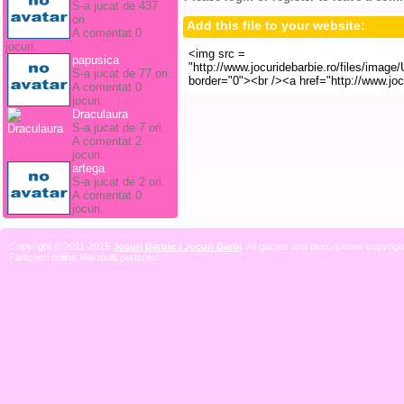
S-a jucat de 437
ori.
Add this file to your website:
A comentat 0
jocuri.
papusica
S-a jucat de 77 ori.
A comentat 0
jocuri.
Draculaura
S-a jucat de 7 ori.
A comentat 2
jocuri.
artega
S-a jucat de 2 ori.
A comentat 0
jocuri.
Copyright © 2011-2015
Jocuri Barbie | Jocuri Barbi
. All games and descriptions copyright
Parteneri online:
Mai multi parteneri