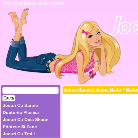
JOCURI BARBIE E VEDETA ROCK
Jocuri Barbie | Jocuri Barbi
>
Barbi
Jocuri Cu Barbie
Doctorita Plusica
Jocuri Cu Oaia Shaun
Printese Si Zane
Jocuri Cu Trolii